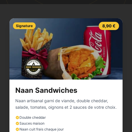
8,90 €
Signature
Naan Sandwiches
Naan artisanal garni de viande, double cheddar,
salade, tomates, oignons et 2 sauces de votre choix.
Double cheddar
Sauces maison
Naan cuit frais chaque jour